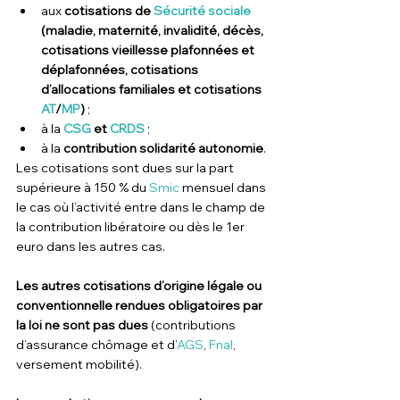
aux
 cotisations de 
Sécurité sociale
(maladie, maternité, invalidité, décès, 
cotisations vieillesse plafonnées et 
déplafonnées, cotisations 
d’allocations familiales et cotisations 
AT
/
MP
)
 ;
à la
CSG
 et 
CRDS
 ;
à la 
contribution solidarité autonomie
.
Les cotisations sont dues sur la part 
supérieure à 150 % du 
Smic
 mensuel dans 
le cas où l’activité entre dans le champ de 
la contribution libératoire ou dès le 1er 
euro dans les autres cas.
Les autres cotisations d’origine légale ou 
conventionnelle rendues obligatoires par 
la loi ne sont pas dues
 (contributions 
d’assurance chômage et d’
AGS
, 
Fnal
, 
versement mobilité).