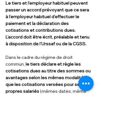
Le tiers et l’employeur habituel peuvent 
passer un accord prévoyant que ce sera 
à l’employeur habituel d’effectuer le 
paiement et la déclaration des 
cotisations et contributions dues. 
L’accord doit être écrit, préalable et tenu 
à disposition de l’Urssaf ou de la CGSS.
Dans le cadre du régime de droit 
commun, 
le tiers déclare et règle les 
cotisations dues au titre des sommes ou 
avantages selon les mêmes modalités 
que les cotisations versées pour ses 
propres salariés 
(mêmes dates, même 
périodicité et même organisme de 
recouvrement).
Pour ce faire, il utilise le 
code type de 
personnel 804
.
Le tiers peut procéder à la déclaration et 