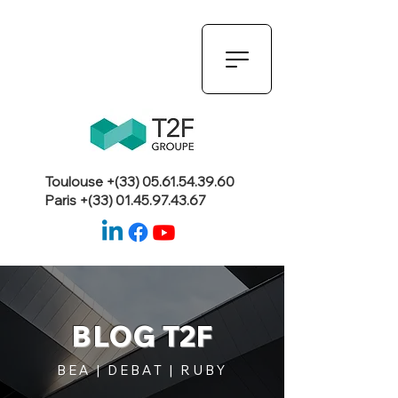
Toulouse +(33)
05.61.54.39.60
Paris +(33)
01.45.97.43.67
BLOG T2F
BEA | DEBAT | RUBY