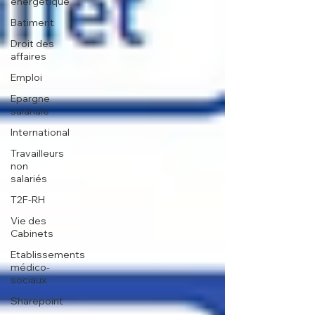
énergétique
Batiment
Droit des
affaires
Emploi
Epargne
salariale
International
Travailleurs
non
salariés
T2F-RH
Vie des
Cabinets
Etablissements
médico-
sociaux
Sharepoint