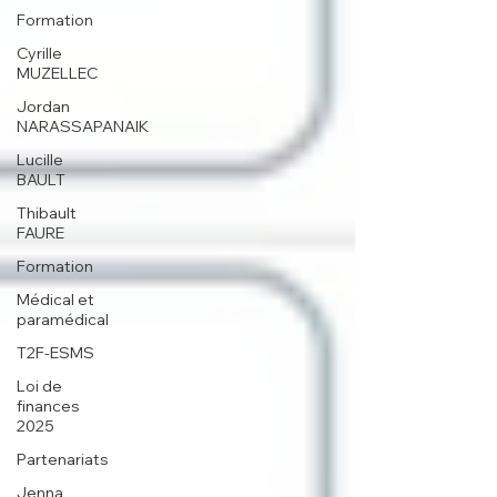
Formation
Cyrille
MUZELLEC
Jordan
NARASSAPANAIK
Lucille
BAULT
Thibault
FAURE
Formation
Médical et
paramédical
T2F-ESMS
Loi de
finances
2025
Partenariats
Jenna