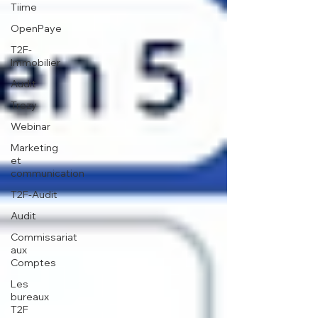
Tiime
OpenPaye
T2F-
Immobilier
Audit
Trezy
Webinar
Marketing
et
communication
T2F-Audit
Audit
Commissariat
aux
Comptes
Les
bureaux
T2F