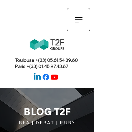
Toulouse +(33)
05.61.54.39.60
Paris +(33)
01.45.97.43.67
BLOG T2F
BEA | DEBAT | RUBY