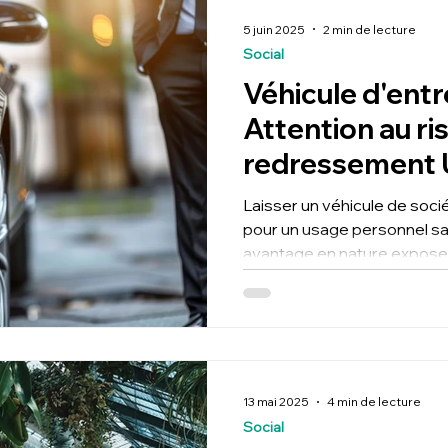
avec T2F Expert-Comptabl
5 juin 2025
2 min de lecture
Social
Véhicule d'entr
Attention au ri
redressement 
d’usage perso
Laisser un véhicule de socié
pour un usage personnel s
avantage en nature expose 
redressement URSSAF. D
sécuriser votre pratique.
13 mai 2025
4 min de lecture
Social