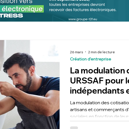
26 mars
2 min de lecture
Création d'entreprise
La modulation 
URSSAF pour l
indépendants et
La modulation des cotisat
artisans et commerçants d’
sociales en fonction de leu
pour les activités saisonnièr