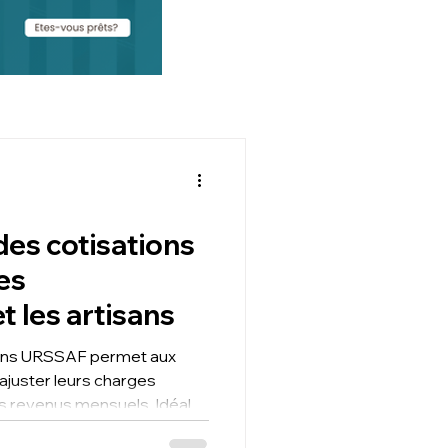
des cotisations
es
 les artisans
ions URSSAF permet aux
ajuster leurs charges
rs revenus mensuels. Idéale
es ou irrégulières, elle