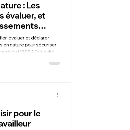
ature : Les
 évaluer, et
ressements
er, évaluer et déclarer
 en nature pour sécuriser
contrôles URSSAF et éviter
 pénales.
sir pour le
availleur