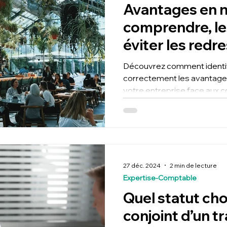
Avantages en n
comprendre, les
éviter les red
URSSAF
Découvrez comment identifi
correctement les avantages
votre entreprise face aux 
les sanctions financières et
27 déc. 2024
2 min de lecture
Expertise-Comptable
Quel statut choi
conjoint d’un tr