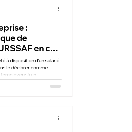
e.
eprise :
sque de
URSSAF en cas
nnel
té à disposition d’un salarié
ans le déclarer comme
l’employeur à un
écouvrez comment