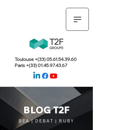
Toulouse +(33)
05.61.54.39.60
Paris +(33)
01.45.97.43.67
BLOG T2F
BEA | DEBAT | RUBY