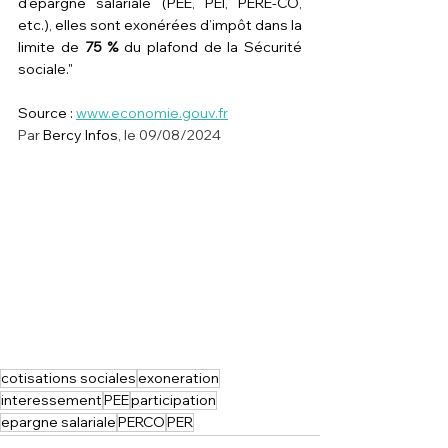
d’épargne salariale (PEE, PEI, PERE-CO, 
etc.), elles sont exonérées d’impôt dans la 
limite de 
75 %
 du plafond de la Sécurité 
sociale."
Source : 
www.economie.gouv.fr
Par 
Bercy Infos
, le 09/08/2024
cotisations sociales
exoneration
interessement
PEE
participation
epargne salariale
PERCO
PER