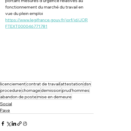
portant mesures d'urgence relatives au 
fonctionnement du marché du travail en 
vue du plein emploi
https://www.legifrance.gouv.fr/jorf/id/JOR
FTEXT000046771781
licenciement
contrat de travail
attestation
dsn
procedure
chomage
demission
prud'hommes
abandon de poste
mise en demeure
Social
Paye