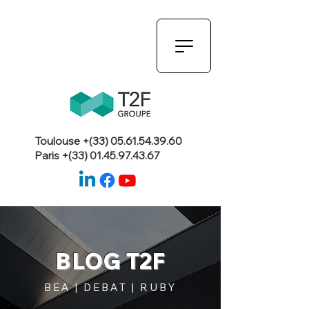
Toulouse +(33)
05.61.54.39.60
Paris +(33)
01.45.97.43.67
BLOG T2F
BEA | DEBAT | RUBY