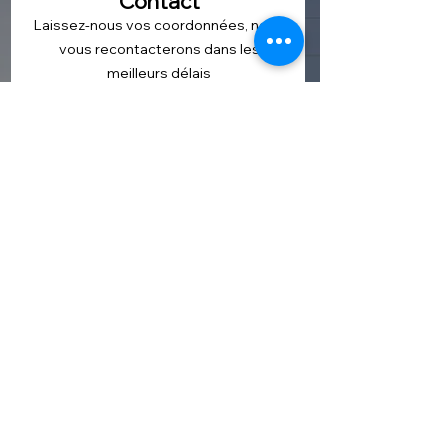
Contact
Laissez-nous vos coordonnées, nous
vous recontacterons dans les
meilleurs délais
Prénom
Nom de famille
Téléphone
E-mail
Votre département ou code postal
Votre message