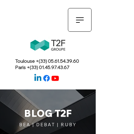
Toulouse +(33)
05.61.54.39.60
Paris +(33)
01.45.97.43.67
BLOG T2F
BEA | DEBAT | RUBY