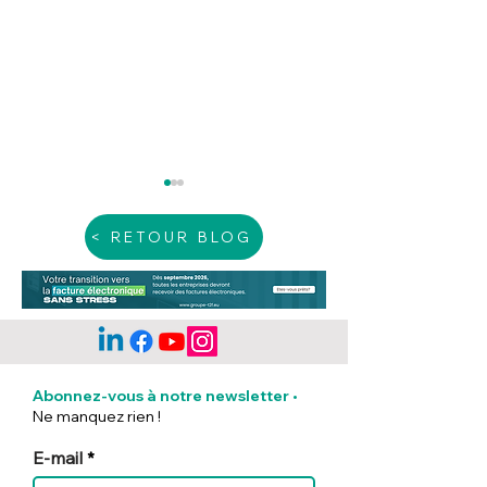
< RETOUR BLOG
Les mentions
Incendies exce
obligatoires sur une
: Ce que prévoit
Abonnez-vous à notre newsletter
•
facture
ministère du Tr
Ne manquez rien !
pour les entrep
touchées
E-mail