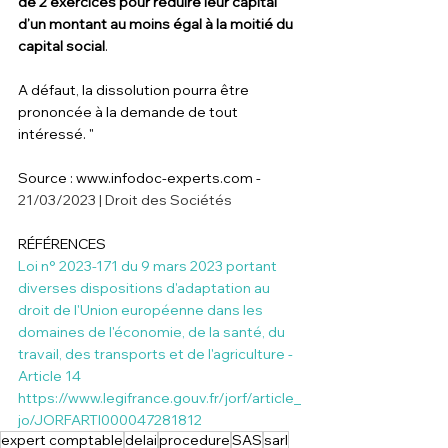
de 2 exercices pour réduire leur capital 
d’un montant au moins égal à la moitié du 
capital social
. 
A défaut, la dissolution pourra être 
prononcée à la demande de tout 
intéressé. "
Source : www.infodoc-experts.com - 
21/03/2023 | Droit des Sociétés
RÉFÉRENCES
Loi n° 2023-171 du 9 mars 2023 portant 
diverses dispositions d'adaptation au 
droit de l'Union européenne dans les 
domaines de l'économie, de la santé, du 
travail, des transports et de l'agriculture - 
Article 14
https://www.legifrance.gouv.fr/jorf/article_
jo/JORFARTI000047281812
expert comptable
delai
procedure
SAS
sarl