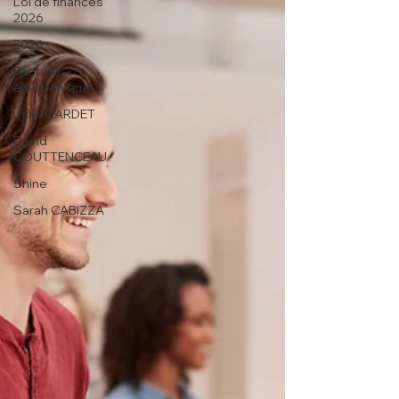
Loi de finances
2026
2026
Facture
électronique
Julie GARDET
David
COUTTENCEAU
Shine
Sarah CABIZZA