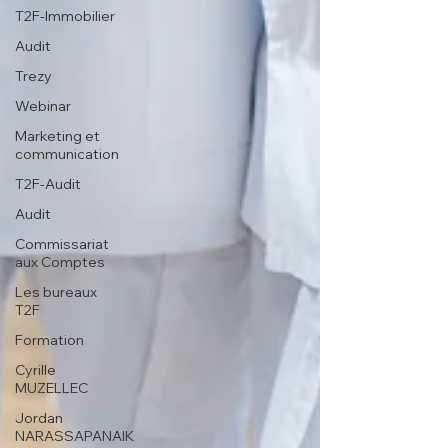
T2F-Immobilier
Audit
Trezy
Webinar
Marketing et
communication
T2F-Audit
Audit
Commissariat
aux Comptes
Les bureaux
T2F
Formation
Cyrille
MUZELLEC
Jordan
NARASSAPANAIK