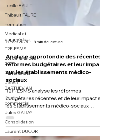
Lucille BAULT
Thibault FAURE
Formation
Médical et
paramédical
T2F-ESMS
11 mars 2025
3 min de lecture
Loi de finances
2025
Analyse approfondie des récentes
Partenariats
réformes budgétaires et leur impact
Jenna
sur les établissements médico-
BARTHEVIAN
sociaux
Droit
commercial
T2F-ESMS analyse les réformes
budgétaires récentes et de leur impact sur
Jules GALIAY
les établissements médico-sociaux :
Consolidation
dépenses en hausse
Laurent DUCOR