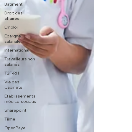
Batiment
Droit des
affaires
Emploi
Epargne
salariale
International
Travailleurs non
salariés
T2F-RH
Vie des
Cabinets
Etablissements
médico-sociaux
Sharepoint
Tiime
OpenPaye