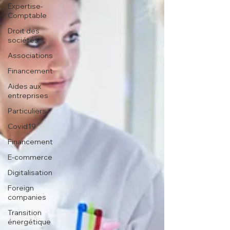
Expertise-
Comptable
Droit des
sociétés
Associations
Financement
Aides aux
entreprises
Particuliers
Covid19
Financement
E-commerce
Digitalisation
Foreign
companies
Transition
énergétique