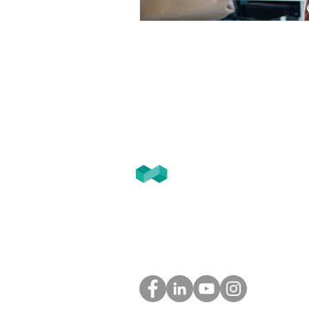
T2F
GROUPE
Tél. 05.61. 54.39.60 (Toulouse)
Tél. 01.45.97.43.67 (Paris)
info@groupe-t2f.fr
Nos adresses >