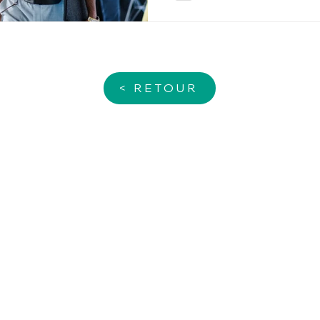
< RETOUR
NOS SERVICES
A PROPOS
Création d'entreprise
Le Groupe T2F
Expertise-Comptable
Cabinet T2F-BEA
Facture électronique
Cabinet
T2F-
RUBY
Audit
Cabinet T2F-DEBAT EXPER
Services juridiques
T2F-AUDIT
RH/ Paie
Nos partenaires
Gestion patrimoniale
Recrutement
Conseil