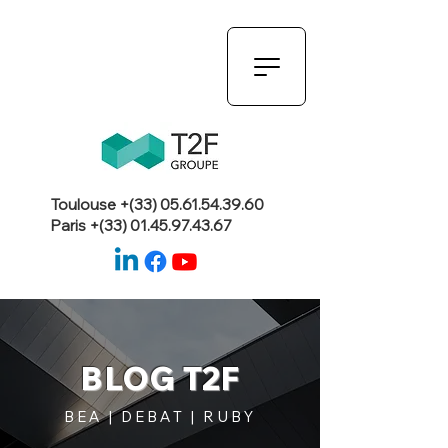
Toulouse +(33)
05.61.54.39.60
Paris +(33)
01.45.97.43.67
BLOG T2F
BEA | DEBAT | RUBY