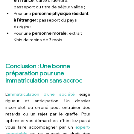
en France
 : carte d’identité, 
passeport ou titre de séjour valide ;
Pour une 
personne physique résidant 
à l’étranger
 : passeport du pays 
d’origine ;
Pour une 
personne morale
 : extrait 
Kbis de moins de 3 mois.
Conclusion : Une bonne 
préparation pour une 
immatriculation sans accroc
L’
immatriculation d’une société
exige 
rigueur et anticipation. Un dossier 
incomplet ou erroné peut entraîner des 
retards ou un rejet par le greffe. Pour 
optimiser vos démarches, n’hésitez pas à 
vous faire accompagner par un 
expert-
comptable
 ou un avocat en droit des 