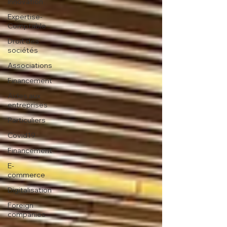
Innovation
Expertise-
Comptable
Droit des
sociétés
Associations
Financement
Aides aux
entreprises
Particuliers
Covid19
Financement
E-
commerce
Digitalisation
Foreign
companies