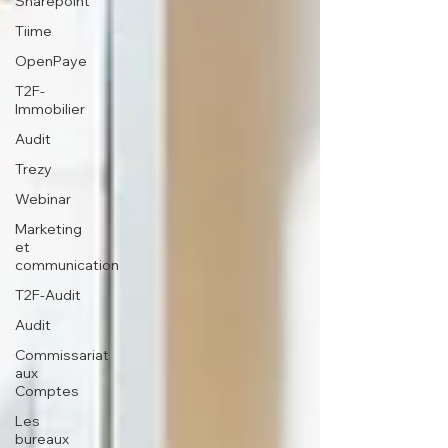
Sharepoint
Tiime
OpenPaye
T2F-
Immobilier
Audit
Trezy
Webinar
Marketing
et
communication
T2F-Audit
Audit
Commissariat
aux
Comptes
Les
bureaux