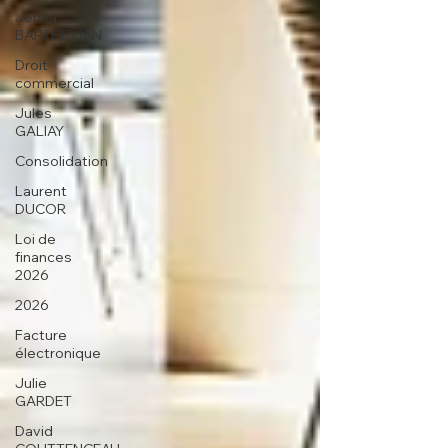
Jenna
BARTHEVIAN
Droit
commercial
Jules
GALIAY
Consolidation
Laurent
DUCOR
Loi de
finances
2026
2026
Facture
électronique
Julie
GARDET
David