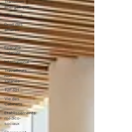
Transition
énergétique
Batiment
Droit des
affaires
Emploi
Epargne
salariale
International
Travailleurs
non
salariés
T2F-RH
Vie des
Cabinets
Etablissements
médico-
sociaux