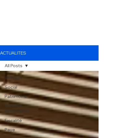
ACTUALITES
All Posts
All Posts
Social
Patrimoine
Création
d'entreprise
Fiscalité
Paye