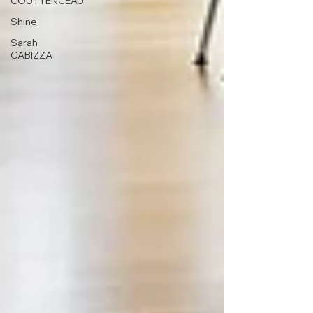
COUTTENCEAU
Shine
Sarah
CABIZZA