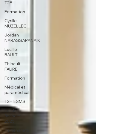
T2F
Formation
Cyrille
MUZELLEC
Jordan
NARASSAPANAIK
Lucille
BAULT
Thibault
FAURE
Formation
Médical et
paramédical
T2F-ESMS
Loi de
finances
2025
Partenariats