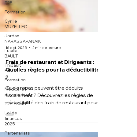
T2F
Formation
Cyrille
MUZELLEC
Jordan
NARASSAPANAIK
Lucille
BAULT
16 oct. 2025
2 min de lecture
Thibault
FAURE
Frais de restaurant et Dirigeants :
Formation
Quelles règles pour la déductibilité
Médical et
?
paramédical
Quels repas peuvent être déduits
T2F-ESMS
fiscalement ? Découvrez les règles de
Loi de
déductibilité des frais de restaurant pour
finances
les dirigeants : conditions, justificatifs,
2025
limites et récupération de TVA. Le Groupe
Partenariats