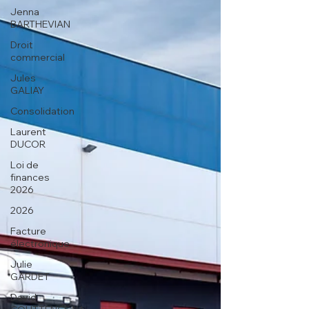
T2F, expert-comptable à Toulouse et Paris,
Jenna
vous aide à distinguer les repas
BARTHEVIAN
professionnels des dépenses
Droit
personnelles et à optimiser votre fiscalité.
commercial
Jules
GALIAY
Consolidation
Laurent
DUCOR
Loi de
finances
2026
2026
Facture
électronique
Julie
GARDET
David