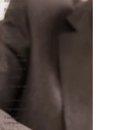
Innovation
Expertise-
Comptable
Droit des
sociétés
Associations
Financement
Aides aux
entreprises
Particuliers
Covid19
Financement
E-
commerce
Digitalisation
Foreign
companies