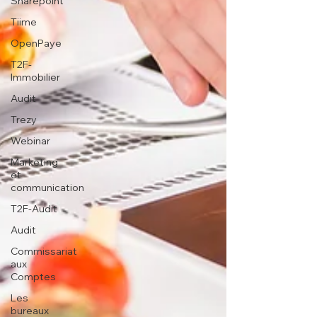
Sharepoint
Tiime
OpenPaye
T2F-
Immobilier
Audit
Trezy
Webinar
Marketing
et
communication
T2F-Audit
Audit
Commissariat
aux
Comptes
Les
bureaux