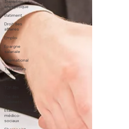
Transition
énergétique
Batiment
Droit des
affaires
Emploi
Epargne
salariale
International
Travailleurs
non
salariés
T2F-RH
Vie des
Cabinets
Etablissements
médico-
sociaux