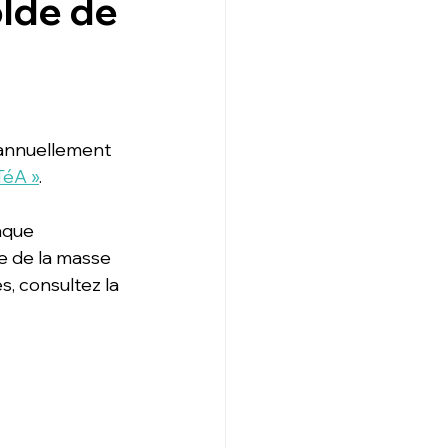
olde de
 annuellement 
TéA »
. 
aque 
re de la masse 
s, consultez la 