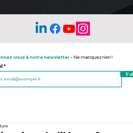
nnez-vous à notre newsletter
•
Ne manquez rien !
il
S'a
cture