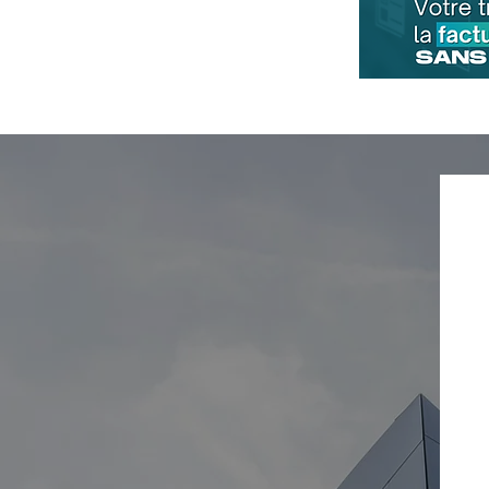
SOLTéA, la nouvelle
plateforme de répartition
du solde de la taxe
d’apprentissage