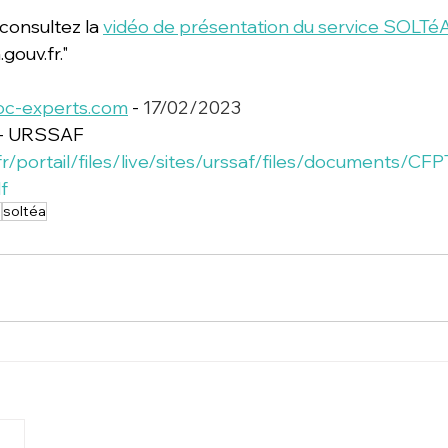
 consultez la 
vidéo de présentation du service SOLTé
gouv.fr."
oc-experts.com
 - 
17/02/2023
t - URSSAF
fr/portail/files/live/sites/urssaf/files/documents/CFP
f
2
soltéa