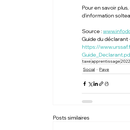
Pour en savoir plus,
d’information soltea.
Source : 
www.infod
Guide du déclaran
https://www.urssaf.
Guide_Declarant.pd
taxe
apprentissage
202
Social
Paye
Posts similaires