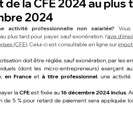
de la CFE 2024 au plus t
mbre 2024
 activité professionnelle non salariée?
 Vous 
 plus tard pour payer, sauf exonération, l'
avis d'impô
rises (CFE)
. Celui-ci est consultable en ligne sur 
impot
otisation doit être réglée, sauf exonération, par les ent
viduels (dont les micro-entrepreneurs) exerçant au 
, 
en France
 et 
à titre professionnel
payer la 
CFE
 est fixée au 
16 décembre 2024 inclus
. 
on de 5 % pour retard de paiement sera appliquée lo