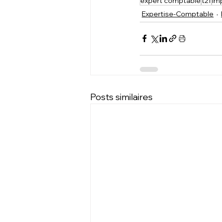
expert comptable
t2f
im
Expertise-Comptable
Posts similaires