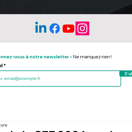
nnez-vous à notre newsletter
•
Ne manquez rien !
il
S'a
ture