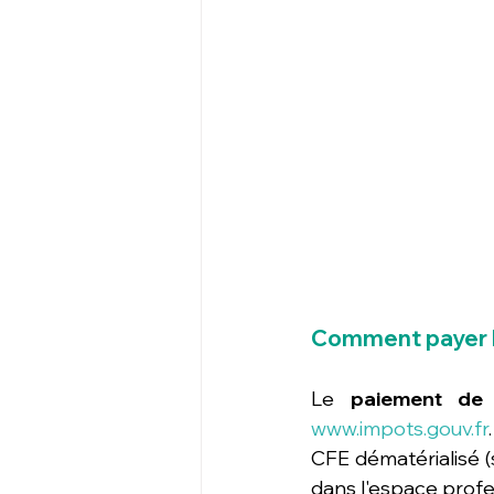
Comment payer l
Le 
paiement de
www.impots.gouv.fr
CFE dématérialisé (
dans l'espace profe