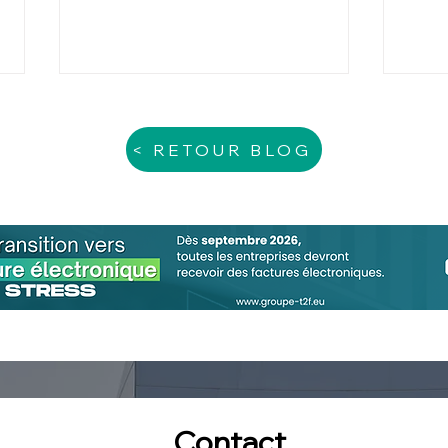
< RETOUR BLOG
Contrôle Fiscal – Protégez-
L'au
vous
comp
perf
entr
Contact