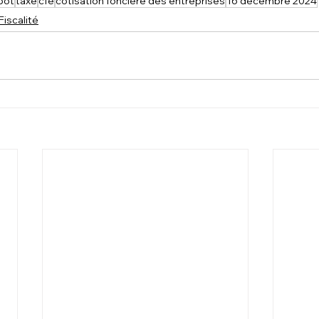
pot
taxe
cfe
cotisation foncière des entreprises
16 décembre 2024
Fiscalité