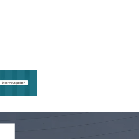
tomatisation
table, un levier de
ormance pour votre
eprise