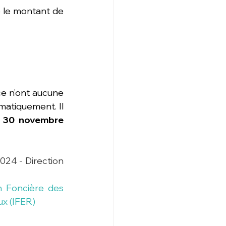
ue le montant de 
e n’ont aucune 
atiquement. Il 
 
30 novembre
24 - Direction 
 Foncière des 
ux (IFER)