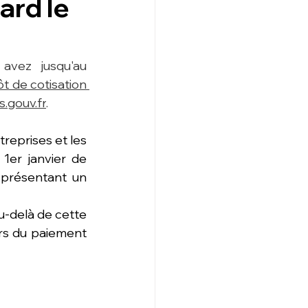
ard le
avez jusqu'au 
t de cotisation 
s.gouv.fr
.
reprises et les 
1er janvier de 
, une activité présentant un 
Au-delà de cette 
rs du paiement 