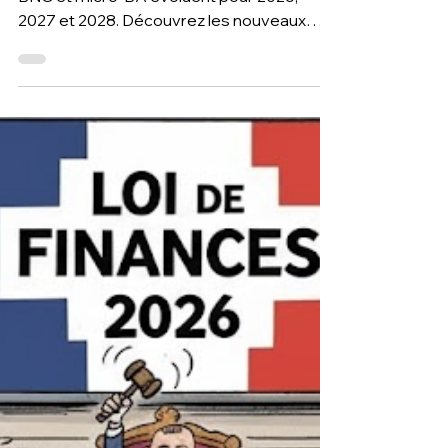
Ce qui change
Les seuils du régime micro-BIC, micro-
BNC et micro-BA évoluent pour 2026,
2027 et 2028. Découvrez les nouveaux
plafonds de chiffre d’affaires applicables
aux entrepreneurs, indépendants et
professions libérales. Groupe T2F, expert-
comptable à Toulouse et Paris, vous
accompagne pour choisir entre micro et
régime réel et optimiser votre fiscalité en
fonction de votre situation. Analyse
personnalisée, conseil stratégique et
accompagnement sur mesure.