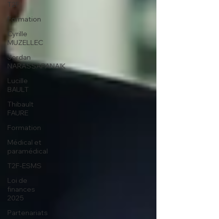
T2F
Formation
Cyrille
MUZELLEC
Jordan
NARASSAPANAIK
Lucille
BAULT
Thibault
FAURE
Formation
Médical et
paramédical
T2F-ESMS
Loi de
finances
2025
Partenariats