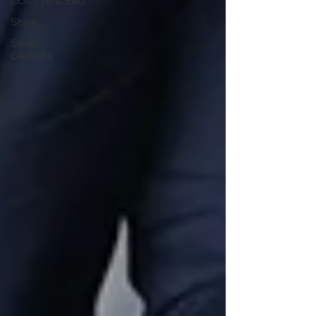
COUTTENCEAU
Shine
Sarah
CABIZZA