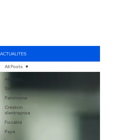
ACTUALITES
All Posts
All Posts
Social
Patrimoine
Création
d'entreprise
Fiscalité
Paye