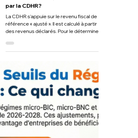
Contribution Différentielle sur les
Hauts Revenus : Qui est concerné
par la CDHR?
La CDHR s’appuie sur le revenu fiscal de
référence « ajusté ». Il est calculé à partir
des revenus déclarés. Pour le déterminer, il
convient de prendre en compte
l’ensemble des revenus et notamment
des revenus du capital tels que les
dividendes, certaines plus-values, etc. ;
Toutefois, un certain nombre de revenus
exonérés ou bénéficiant d’un abattement
ne sont pas pris en compte.