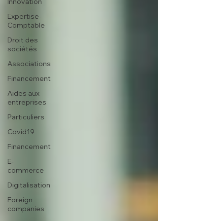
Innovation
Expertise-
Comptable
Droit des
sociétés
Associations
Financement
Aides aux
entreprises
Particuliers
Covid19
Financement
E-
commerce
Digitalisation
Foreign
companies