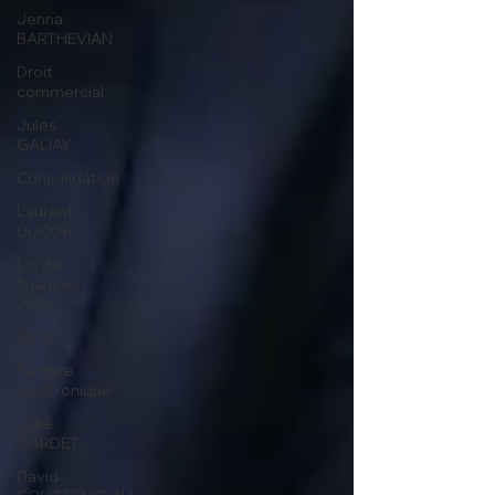
Jenna
BARTHEVIAN
Droit
commercial
Jules
GALIAY
Consolidation
Laurent
DUCOR
Loi de
finances
2026
2026
Facture
électronique
Julie
GARDET
David