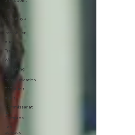
Sharepoint
Tiime
OpenPaye
T2F-
Immobilier
Audit
Trezy
Webinar
Marketing
et
communication
T2F-Audit
Audit
Commissariat
aux
Comptes
Les
bureaux