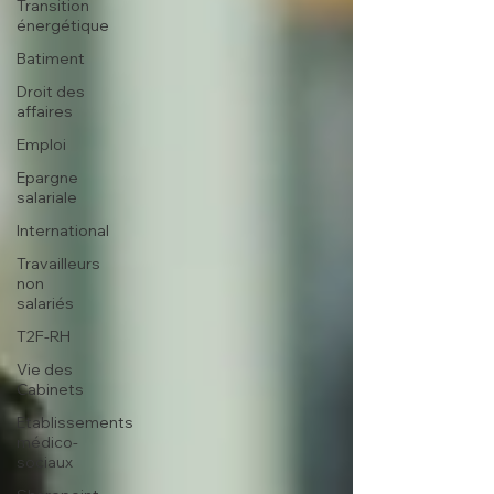
Transition
énergétique
Batiment
Droit des
affaires
Emploi
Epargne
salariale
International
Travailleurs
non
salariés
T2F-RH
Vie des
Cabinets
Etablissements
médico-
sociaux