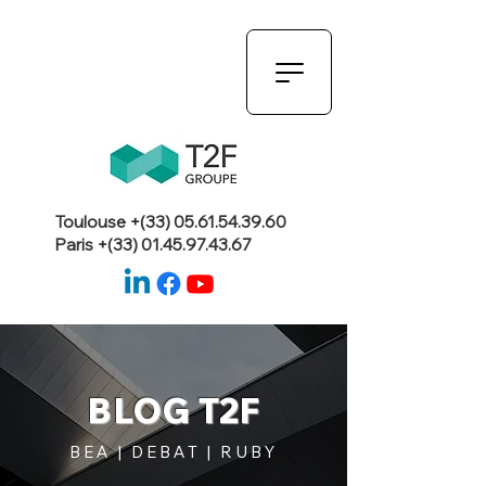
Toulouse +(33)
05.61.54.39.60
Paris +(33)
01.45.97.43.67
BLOG T2F
BEA | DEBAT | RUBY