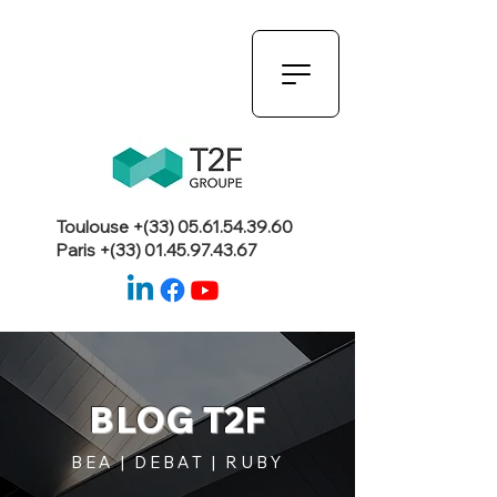
Toulouse +(33)
05.61.54.39.60
Paris +(33)
01.45.97.43.67
BLOG T2F
BEA | DEBAT | RUBY