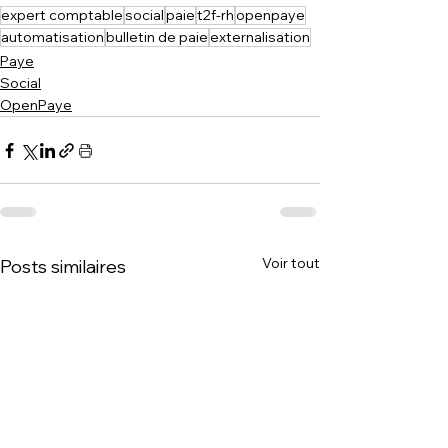
expert comptable
social
paie
t2f-rh
openpaye
automatisation
bulletin de paie
externalisation
Paye
Social
OpenPaye
Voir tout
Posts similaires