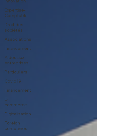
Innovation
Expertise-
Comptable
Droit des
sociétés
Associations
Financement
Aides aux
entreprises
Particuliers
Covid19
Financement
E-
commerce
Digitalisation
Foreign
companies