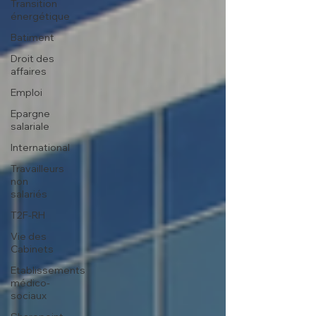
Transition
énergétique
Batiment
Droit des
affaires
Emploi
Epargne
salariale
International
Travailleurs
non
salariés
T2F-RH
Vie des
Cabinets
Etablissements
médico-
sociaux