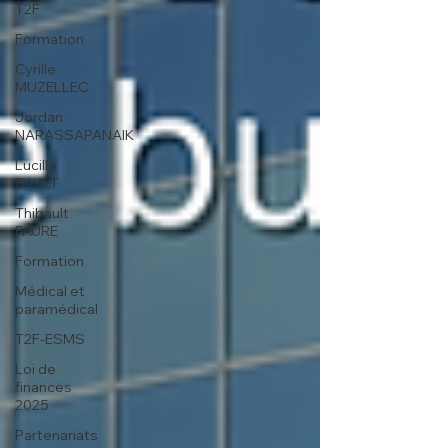
T2F
Formation
Cyrille
MUZELLEC
Jordan
NARASSAPANAIK
Lucille
BAULT
Thibault
FAURE
Formation
Médical et
paramédical
T2F-ESMS
Loi de
finances
2025
Partenariats