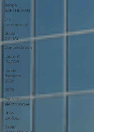
Jenna
BARTHEVIAN
Droit
commercial
Jules
GALIAY
Consolidation
Laurent
DUCOR
Loi de
finances
2026
2026
Facture
électronique
Julie
GARDET
David