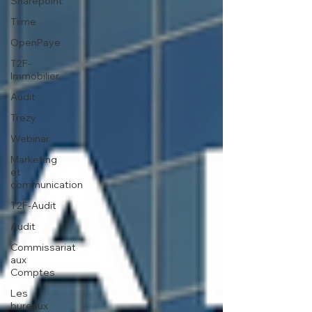
Sharepoint
Tiime
OpenPaye
T2F-
Immobilier
Audit
Trezy
Webinar
Marketing
et
communication
T2F-Audit
Audit
Commissariat
aux
Comptes
Les
bureaux