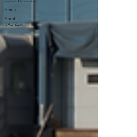
COUTTENCEAU
Shine
Sarah
CABIZZA