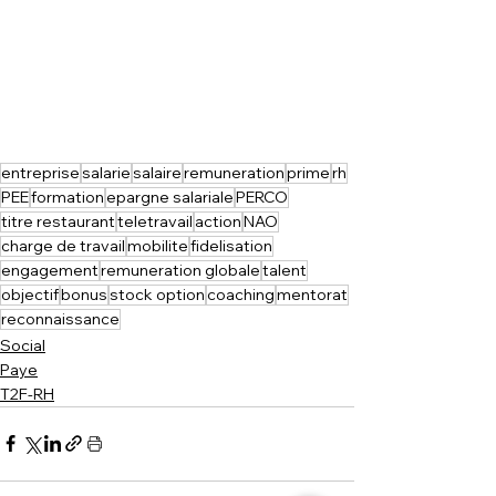
entreprise
salarie
salaire
remuneration
prime
rh
PEE
formation
epargne salariale
PERCO
titre restaurant
teletravail
action
NAO
charge de travail
mobilite
fidelisation
engagement
remuneration globale
talent
objectif
bonus
stock option
coaching
mentorat
reconnaissance
Social
Paye
T2F-RH