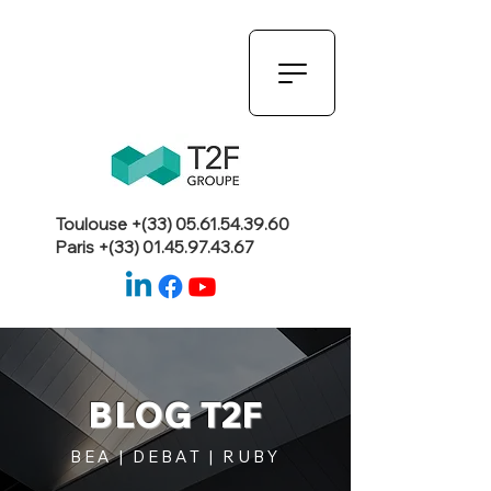
Toulouse +(33)
05.61.54.39.60
Paris +(33)
01.45.97.43.67
BLOG T2F
BEA | DEBAT | RUBY