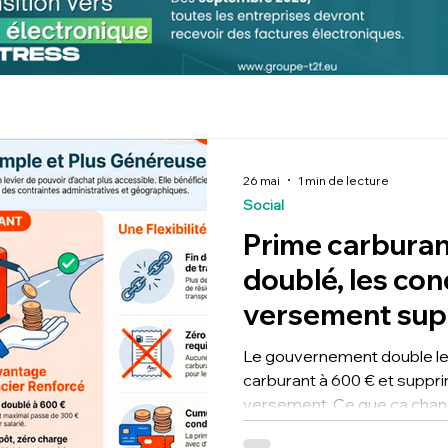
26 mai
1 min de lecture
Social
Prime carburant
doublé, les con
versement su
Le gouvernement double le 
carburant à 600 € et suppri
versement. Ce que ça chang