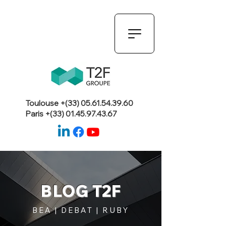
Toulouse +(33)
05.61.54.39.60
Paris +(33)
01.45.97.43.67
BLOG T2F
BEA | DEBAT | RUBY