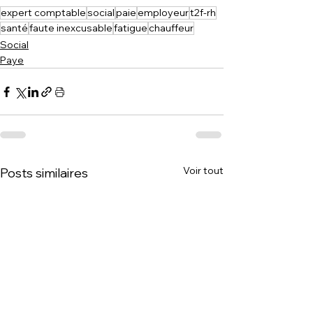
expert comptable
social
paie
employeur
t2f-rh
santé
faute inexcusable
fatigue
chauffeur
Social
Paye
Voir tout
Posts similaires