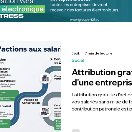
3 juil.
7 min de lecture
Social
Attribution gra
d'une entrepris
L'attribution gratuite d'act
vos salariés sans mise de f
contribution patronale est 
mars 2025 et un arrêt de la 
2025 précise le sort des ac
de transfert de contrat de t