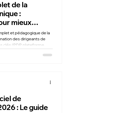
et de la
nique :
ur mieux
mplet et pédagogique de la
ination des dirigeants de
s clés (PDP, plateforme
 structurés, obligations) et
utomatiser votre
mps et améliorer votre
ciel de
2026 : Le guide