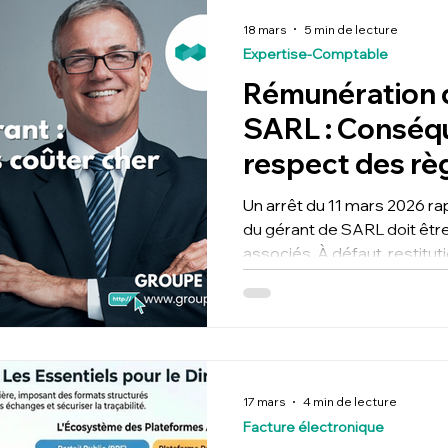
correspondant à votre activ
en conformité avant le 1er
18 mars
5 min de lecture
Expertise-Comptable
Rémunération 
SARL : Conséq
respect des règ
Un arrêt du 11 mars 2026 ra
du gérant de SARL doit être 
associés. À défaut, restitut
référé-provision sont enco
exemples concrets et conse
optimiser la rémunération d
17 mars
4 min de lecture
Facture électronique