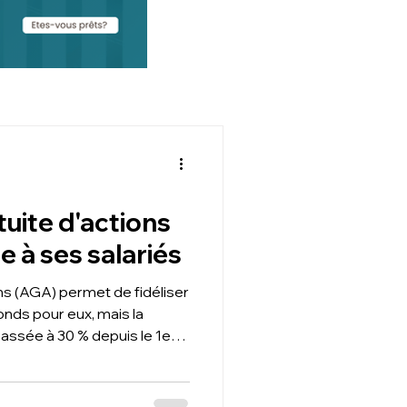
tuite d'actions
e à ses salariés
ions (AGA) permet de fidéliser
onds pour eux, mais la
passée à 30 % depuis le 1er
Cour de cassation du 18 juin
tions non acquises en cas
ravail. Le cabinet T2F