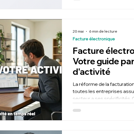
Expert-Comptable, à Toulou
accompagne dans la mise en 
et fiscal, et le paramétrage
20 mai
6 min de lecture
Facture électronique
Facture électro
Votre guide pa
d'activité
La réforme de la facturati
toutes les entreprises assu
secteur a ses spécificités.
Comptable, présent à Toulou
guides pratiques adaptés à 
holdings, restaurateurs, BTP
commerçants, SCI et plus en