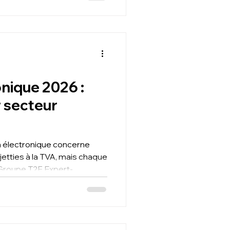
se et à Paris, vous
place, le chiffrage social
 paie et DSN du plan d'acti
nique 2026 :
r secteur
on électronique concerne
jetties à la TVA, mais chaque
 Groupe T2F Expert-
se et à Paris, publie des
chaque métier : artisans,
, professions libérales, e-
core. Consultez la fiche