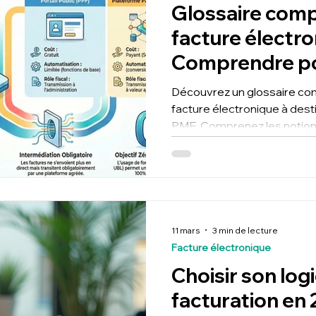
Glossaire compl
facture électro
Comprendre po
décider
Découvrez un glossaire co
facture électronique à dest
PME. Comprenez les notion
agréée, e-reporting, formats
anticipez la réforme pour a
comptabilité, gagner du te
pilotage financier.
11 mars
3 min de lecture
Facture électronique
Choisir son logi
facturation en 