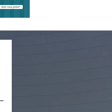
ndies exceptionnels :
ue prévoit le ministère
ravail pour les
eprises touchées