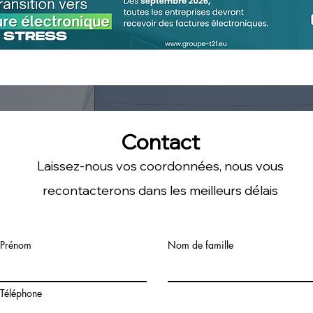
Bilan social et dialogue
Ince
social : un outil au service
Ce q
du CSE et des salariés
du T
entr
Contact
Laissez-nous vos coordonnées, nous vous
recontacterons dans les meilleurs délais
Prénom
Nom de famille
Téléphone