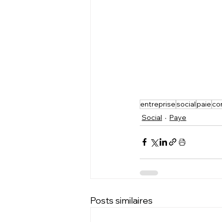
entreprise
social
paie
co
Social
Paye
Posts similaires