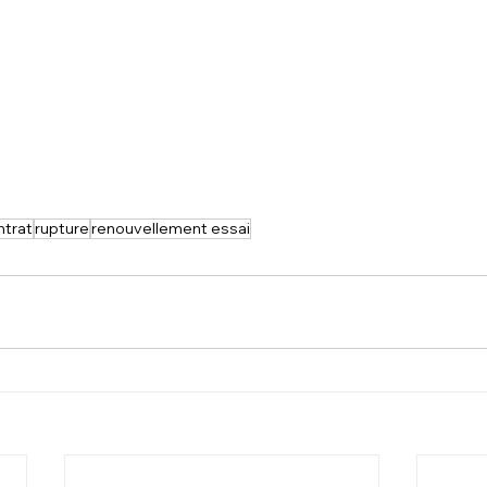
ntrat
rupture
renouvellement essai