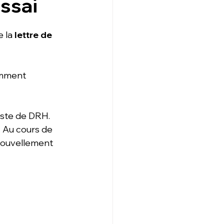
ssai
 la 
lettre de 
tamment 
oste de DRH. 
. Au cours de 
enouvellement 