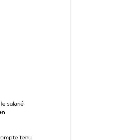
 le salarié 
en 
 compte tenu 