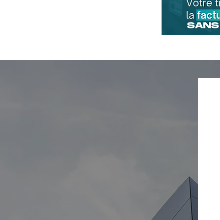
Audit social : Pourquoi et
comment sécuriser votre
entreprise?