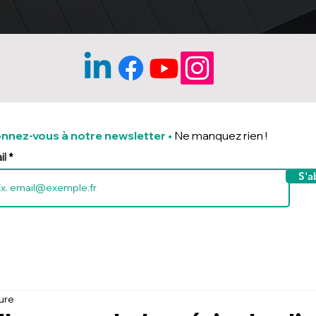
nnez-vous à notre newsletter
•
Ne manquez rien !
il
S'a
ture