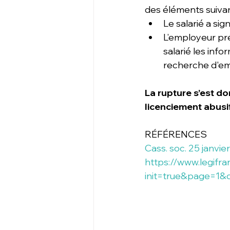
des éléments suivan
Le salarié a si
L’employeur pré
salarié les info
recherche d'em
La rupture s’est do
licenciement abusif
RÉFÉRENCES
Cass. soc. 25 janvie
https://www.legifr
init=true&page=1&