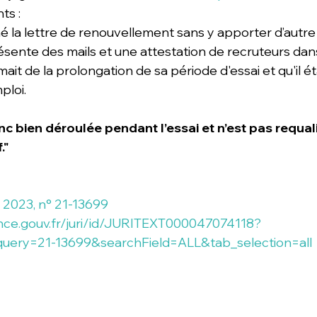
ts :
gné la lettre de renouvellement sans y apporter d’autr
sente des mails et une attestation de recruteurs dans
rmait de la prolongation de sa période d'essai et qu'il ét
ploi.
nc bien déroulée pendant l’essai et n’est pas requali
."
r 2023, n° 21-13699
ance.gouv.fr/juri/id/JURITEXT000047074118?
query=21-13699&searchField=ALL&tab_selection=all