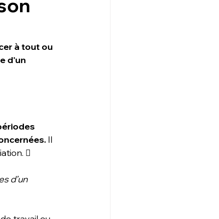
 son
er à tout ou 
e d'un 
périodes 
concernées.
 Il 
ation.  
s d’un 
de travail ou 