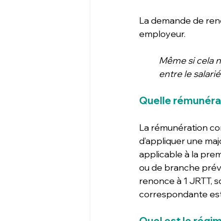
La demande de renon
employeur. 
Même si cela n
entre le salari
Quelle rémunérat
La rémunération cor
d’appliquer une majo
applicable à la pre
ou de branche prévoy
renonce à 1 JRTT, so
correspondante est 
Quel est le régim