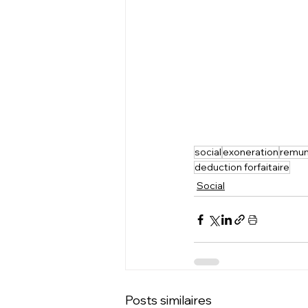
social
exoneration
remun
deduction forfaitaire
Social
Posts similaires