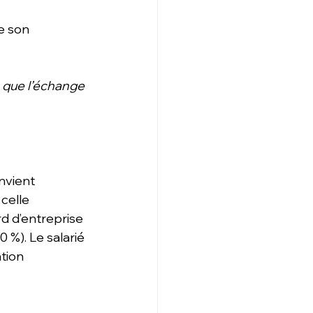
e son 
 que l’échange 
nvient 
celle 
d d’entreprise 
 %). Le salarié 
tion 