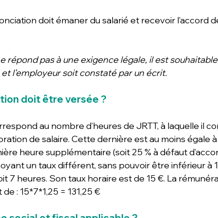
ciation doit émaner du salarié et recevoir l’accord d
e répond pas à une exigence légale, il est souhaitable
é et l’employeur soit constaté par un écrit.
ion doit être versée ? 
respond au nombre d’heures de JRTT, à laquelle il co
ration de salaire. Cette dernière est au moins égale à 
mière heure supplémentaire (soit 25 % à défaut d’accor
ant un taux différent, sans pouvoir être inférieur à 10
it 7 heures. Son taux horaire est de 15 €. La rémunéra
de : 15*7*1,25 = 131,25 € 
e social et fiscal applicable ? 