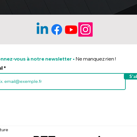
nnez-vous à notre newsletter
•
Ne manquez rien !
il
S'a
cture