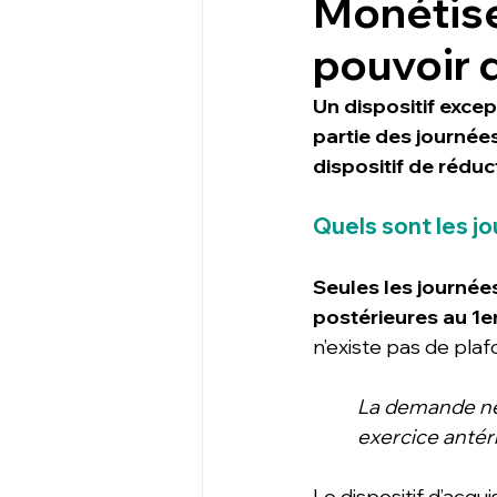
Monétise
pouvoir 
Un dispositif exce
partie des journée
dispositif de réduc
Quels sont les j
Seules les journée
postérieures au 1e
n’existe pas de plaf
La demande ne 
exercice antéri
Le dispositif d’acqu