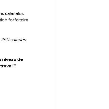
 salariales, 
on forfaitaire 
250 salariés 
u niveau de 
ravail."