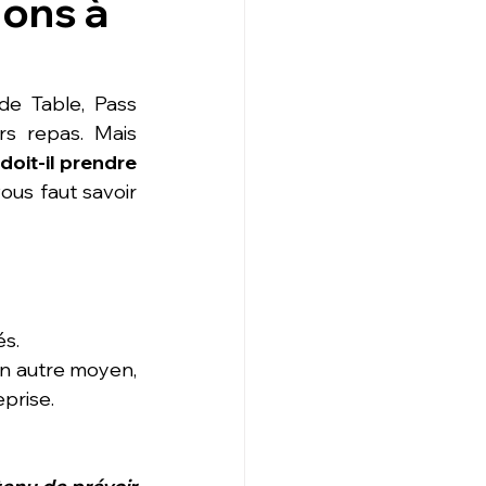
ions à
e Table, Pass 
Restaurant...) peuvent être utilisés par les salariés pour financer leurs repas. Mais 
oit-il prendre 
vous faut savoir 
és.
n autre moyen, 
prise.