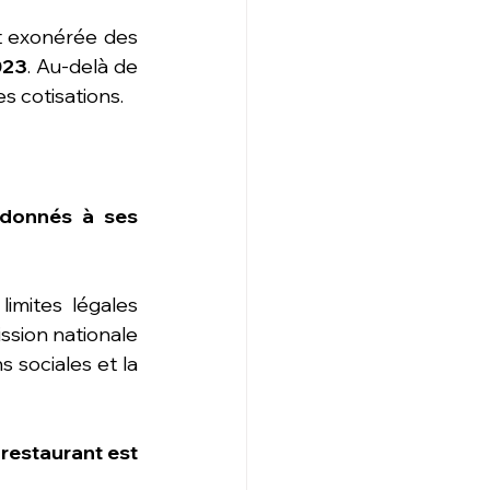
t exonérée des 
023
. Au-delà de 
s cotisations.
 donnés à ses 
sion nationale 
 sociales et la 
-restaurant est 