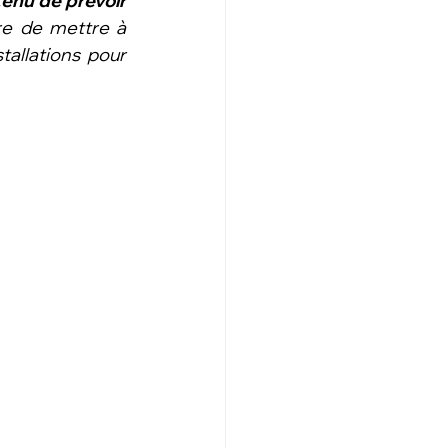
enu de prévoir 
ire de mettre à 
allations pour 