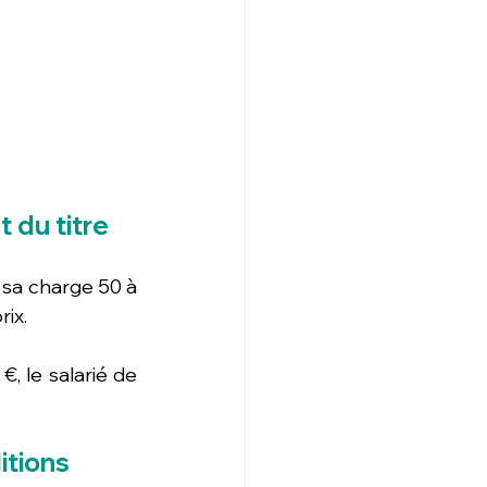
 du titre
à sa charge 50 à 
rix.
€, le salarié de 
itions