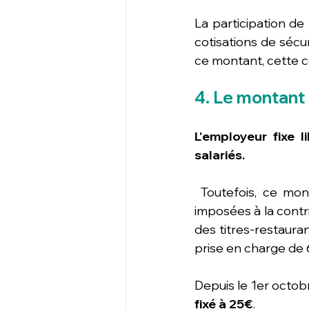
La participation de
cotisations de sécur
ce montant, cette co
4. Le montant 
L'employeur fixe l
salariés.
 Toutefois, ce montant est « de fait, influencé indirectement par les limites légales 
imposées à la contr
des titres-restauran
prise en charge de
Depuis le 1er octobr
fixé à 25€
.