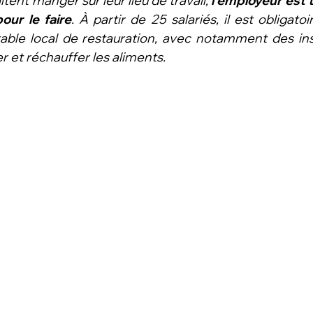
itent manger sur leur lieu de travail, 
l'employeur est t
ur le faire
. À partir de 25 salariés, il est obligato
table local de restauration, avec notamment des inst
r et réchauffer les aliments.