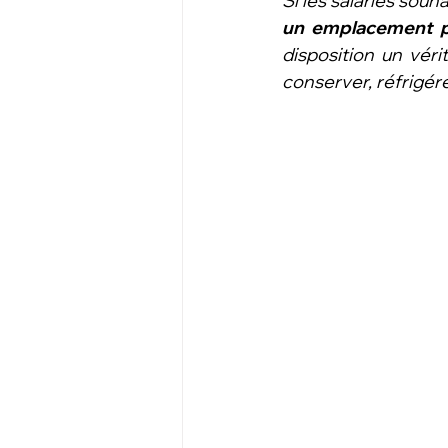
Si les salariés souha
un emplacement po
disposition un véri
conserver, réfrigére