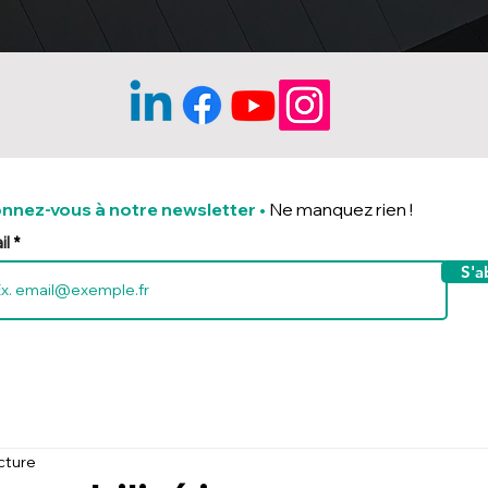
nnez-vous à notre newsletter
•
Ne manquez rien !
il
S'a
cture