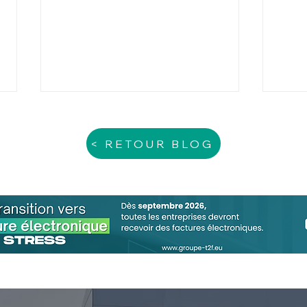
< RETOUR BLOG
Inaptitude : preuve du
Dét
respect de l’obligation de
trav
reclassement