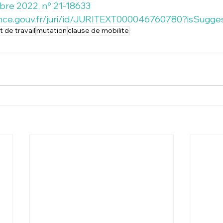
bre 2022, n° 21-18633
ance.gouv.fr/juri/id/JURITEXT000046760780?isSugge
t de travail
mutation
clause de mobilite