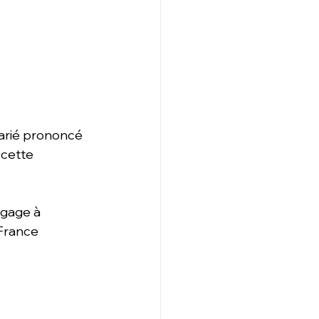
larié prononcé 
 cette 
ngage à 
France 