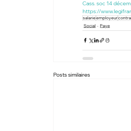
Cass. soc 14 décem
https://www.legifr
salarie
employeur
contra
Social
Paye
Posts similaires