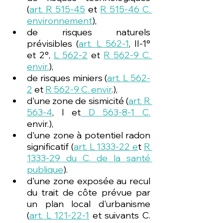
(
art. R 515-45
 et 
R 515-46 C. 
environnement
), 
de risques naturels 
prévisibles (
art. L 562-1
, II-1° 
et 2°, 
L 562-2
 et 
R 562-9 C. 
envir.
), 
de risques miniers (
art. L 562-
2
 et 
R 562-9 C. envir
.),
d'une zone de sismicité (
art. R 
563-4
, I et
 D 563-8-1 C.
envir.), 
d'une zone à potentiel radon 
significatif (
art. L 1333-22 e
t 
R 
1333-29 du C. de la santé 
publique
).
d'une zone exposée au recul 
du trait de côte prévue par 
un plan local d'urbanisme 
(
art. L 121-22-1
 et suivants C. 