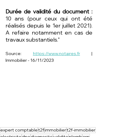
Durée de validité du document :
10 ans (pour ceux qui ont été 
réalisés depuis le 1er juillet 2021). 
A refaire notamment en cas de 
travaux substantiels."
Source: 
https://www.notaires.fr
 | 
Immobilier - 16/11/2023
expert comptable
t2f
immobilier
t2f-immobilier
electricite
dpe
diagnostic
validite
plomb
erp