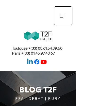
Toulouse +(33)
05.61.54.39.60
Paris +(33)
01.45.97.43.67
BLOG T2F
BEA | DEBAT | RUBY