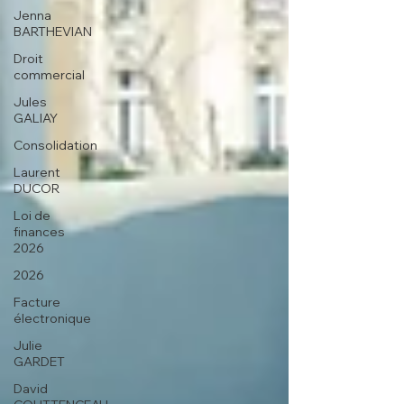
Jenna
BARTHEVIAN
Droit
commercial
Jules
GALIAY
Consolidation
Laurent
DUCOR
Loi de
finances
2026
2026
Facture
électronique
Julie
GARDET
David