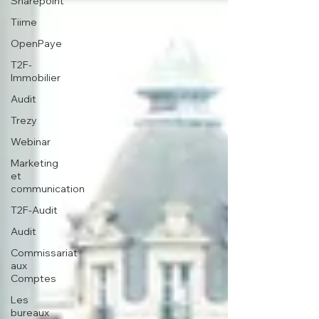
Sharepoint
Tiime
OpenPaye
T2F-
Immobilier
Audit
Trezy
Webinar
Marketing
et
communication
T2F-Audit
Audit
Commissariat
aux
Comptes
Les
bureaux