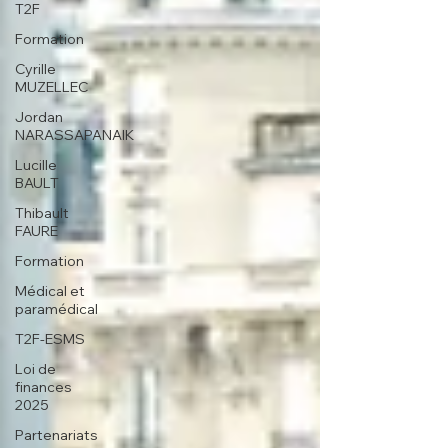
T2F
Formation
Cyrille
MUZELLEC
Jordan
NARASSAPANAIK
Lucille
BAULT
Thibault
FAURE
Formation
Médical et
paramédical
T2F-ESMS
Loi de
finances
2025
Partenariats