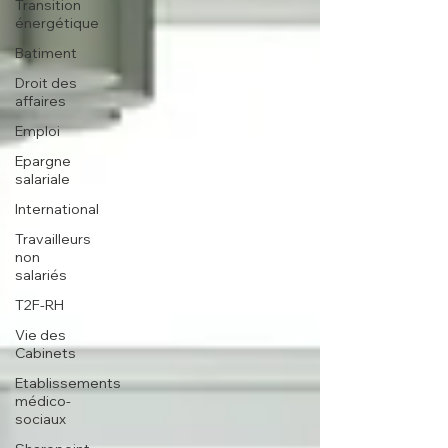
Transition
énergétique
Batiment
Droit des
affaires
Emploi
Epargne
salariale
International
Travailleurs
non
salariés
T2F-RH
Vie des
Cabinets
Etablissements
médico-
sociaux