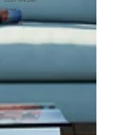
COUTTENCEAU
Shine
Sarah
CABIZZA