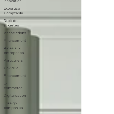
Innovation
Expertise-
Comptable
Droit des
sociétés
Associations
Financement
Aides aux
entreprises
Particuliers
Covid19
Financement
E-
commerce
Digitalisation
Foreign
companies