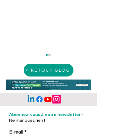
< RETOUR BLOG
Les mentions
Incendies exce
obligatoires sur une
: Ce que prévoit
Abonnez-vous à notre newsletter
•
facture
ministère du Tr
Ne manquez rien !
pour les entrep
touchées
E-mail