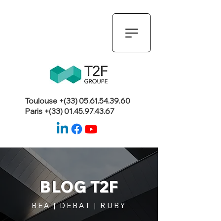
Toulouse +(33)
05.61.54.39.60
Paris +(33)
01.45.97.43.67
BLOG T2F
BEA | DEBAT | RUBY