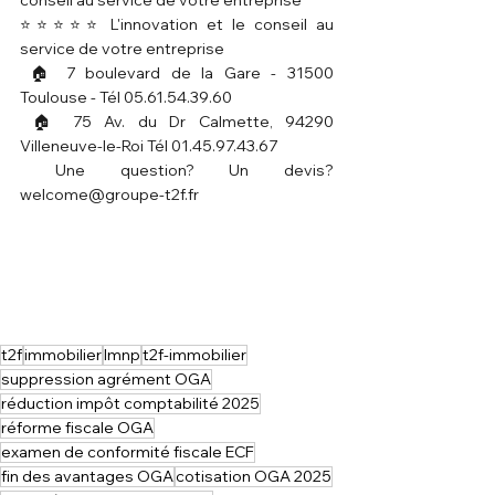
⭐⭐⭐⭐⭐ L'innovation et le conseil au 
service de votre entreprise
 🏠 7 boulevard de la Gare - 31500 
Toulouse - Tél 05.61.54.39.60
 🏠 75 Av. du Dr Calmette, 94290 
Villeneuve-le-Roi Tél 01.45.97.43.67
 Une question? Un devis? 
welcome@groupe-t2f.fr
t2f
immobilier
lmnp
t2f-immobilier
suppression agrément OGA
réduction impôt comptabilité 2025
réforme fiscale OGA
examen de conformité fiscale ECF
fin des avantages OGA
cotisation OGA 2025