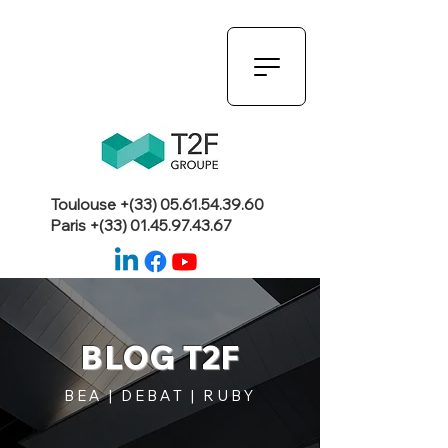
Toulouse +(33)
05.61.54.39.60
Paris +(33)
01.45.97.43.67
BLOG T2F
BEA | DEBAT | RUBY