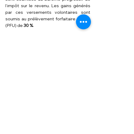
l’impôt sur le revenu. Les gains générés 
par ces versements volontaires sont 
soumis au prélèvement forfaitaire unique 
(PFU) de 
30 %
.
Les 
sommes correspondant aux 
versements effectués à partir de 
l’épargne salariale
 (
participation
, 
intéressement
, abondements de 
l’employeur etc...) sont exonérées d'impôt 
sur le revenu. Les gains générés par ces 
versement issus de l'épargne salariale 
sont soumis aux prélèvements sociaux, au 
taux de 
17,2 %
."
Source : 
https://www.service-public.fr
- 
Vérifié le 17 juillet 2024 - Direction de 
l'information légale et administrative 
(Premier ministre)