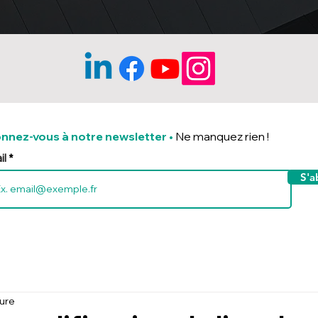
nnez-vous à notre newsletter
•
Ne manquez rien !
il
S'a
ture