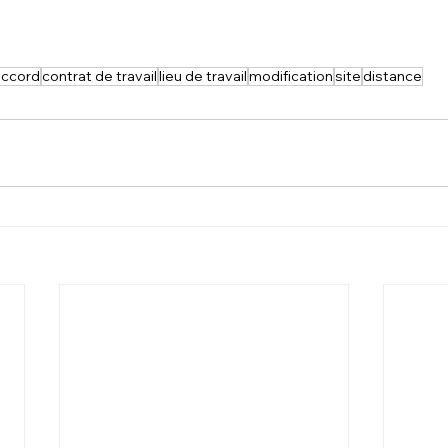
accord
contrat de travail
lieu de travail
modification
site
distance