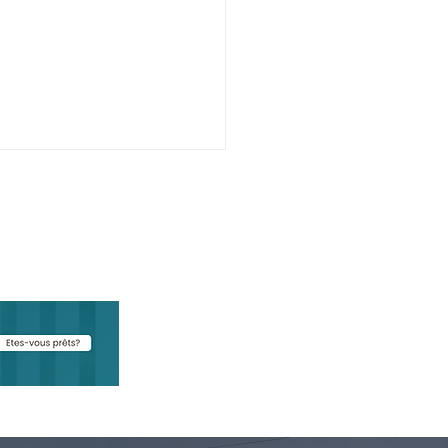
oduction de la Paie :
misez la gestion des
sources Humaines de
e entreprise