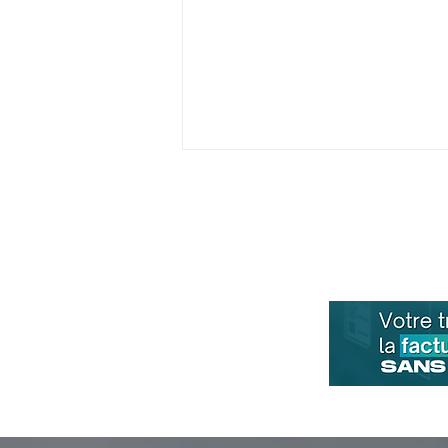
T2F-RH, les solutions paie
qui vont vous faire gagner
du temps