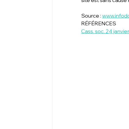
site est sans cause r
Source : 
www.infod
RÉFÉRENCES
Cass. soc. 24 janvi