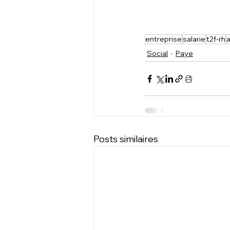
entreprise
salarie
t2f-rh
Social
Paye
Posts similaires