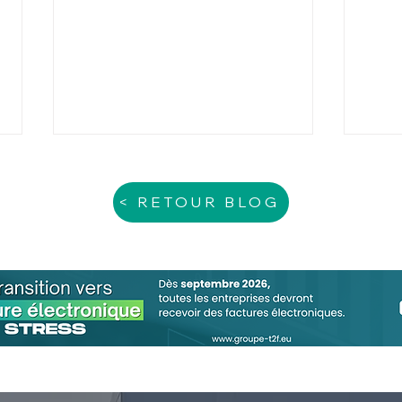
< RETOUR BLOG
Comment l'externalisation
Copr
a-t-elle bouleversé la
Opti
gestion de la paie?
Res
votr