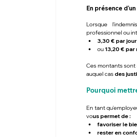
En présence d’un 
Lorsque l’indemni
professionnel ou int
3,30 € par jour
ou 
13,20 € par
Ces montants sont e
auquel cas 
des just
Pourquoi mettre
En tant qu’employeur
vo
us permet de :
favoriser le bi
rester en confo