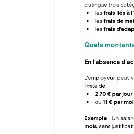
distingue trois cat
les 
frais liés à
les 
frais de ma
les 
frais d’ada
Quels montants p
En l’absence d’ac
L'employeur peut ve
limite de :
2,70 € par jour
ou 
11 € par moi
Exemple
 : Un salar
mois
, sans justificati