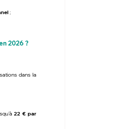
nnel
 ;
 en 2026 ?
ations dans la 
squ'à 
22 € par 