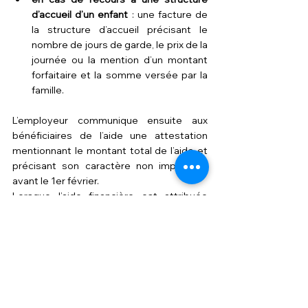
d’accueil d’un enfant
 : une facture de 
la structure d’accueil précisant le 
nombre de jours de garde, le prix de la 
journée ou la mention d’un montant 
forfaitaire et la somme versée par la 
famille.
L’employeur communique ensuite aux 
bénéficiaires de l’aide une attestation 
mentionnant le montant total de l’aide et 
précisant son caractère non imposable 
avant le 1er février.
Lorsque l’aide financière est attribuée 
sous forme d’un Cesu préfinancé, le 
salarié n’a pas de justificatifs à produire."
Source : 
https://www.urssaf.fr
- 
Publié le 
28 mars 2023