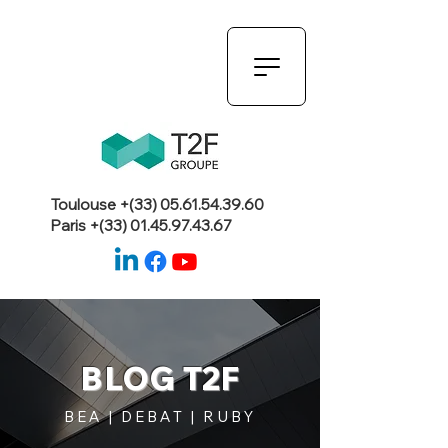
Toulouse +(33)
05.61.54.39.60
Paris +(33)
01.45.97.43.67
BLOG T2F
BEA | DEBAT | RUBY