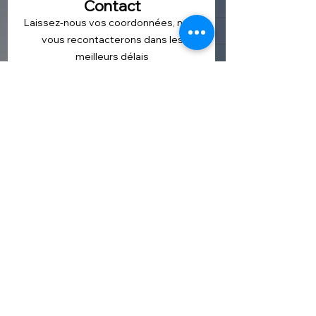
Contact
Laissez-nous vos coordonnées, nous
vous recontacterons dans les
meilleurs délais
Prénom
Nom de famille
Téléphone
E-mail
Votre département ou code postal
Votre message