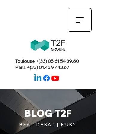
Toulouse +(33)
05.61.54.39.60
Paris +(33)
01.45.97.43.67
BLOG T2F
BEA | DEBAT | RUBY