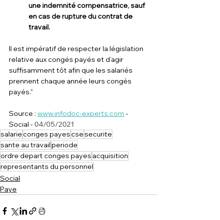
une indemnité compensatrice, sauf 
en cas de rupture du contrat de 
travail.
Il est impératif de respecter la législation 
relative aux congés payés et d’agir 
suffisamment tôt afin que les salariés 
prennent chaque année leurs congés 
payés."
Source : 
www.infodoc-experts.com
 - 
Social - 
04/05/2021
salarie
conges payes
cse
securite
sante au travail
periode
ordre depart conges payes
acquisition
representants du personnel
Social
Paye