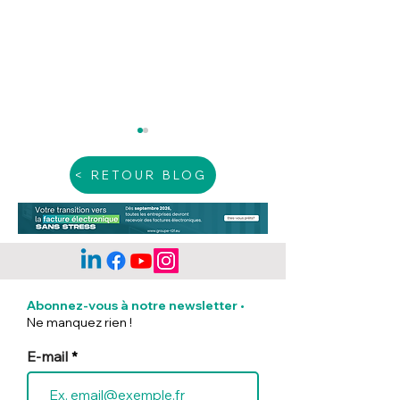
< RETOUR BLOG
Pourquoi utiliser un
Pourquoi utilis
SIRH pour la gestion
SIRH pour la g
Abonnez-vous à notre newsletter
•
des congés payés?
son personnel
Ne manquez rien !
E-mail