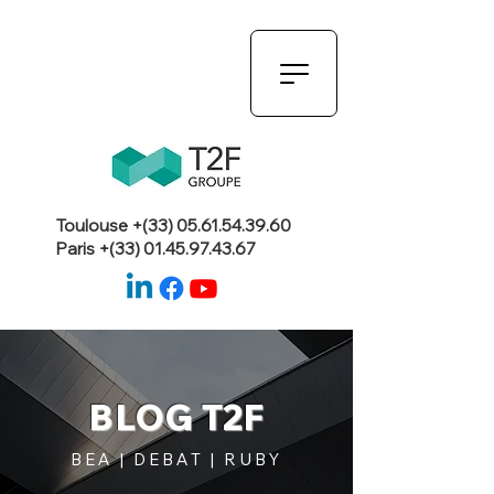
Toulouse +(33)
05.61.54.39.60
Paris +(33)
01.45.97.43.67
BLOG T2F
BEA | DEBAT | RUBY