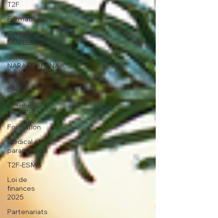
T2F
Formation
Cyrille
MUZELLEC
Jordan
NARASSAPANAIK
Lucille
BAULT
Thibault
FAURE
Formation
Médical et
paramédical
T2F-ESMS
Loi de
finances
2025
Partenariats