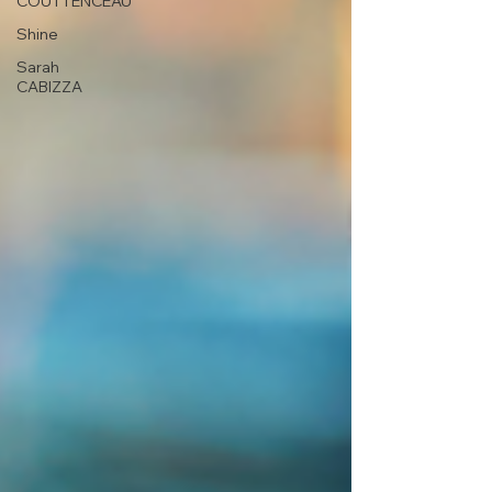
COUTTENCEAU
Shine
Sarah
CABIZZA