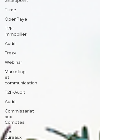
Sharepoint
Tiime
OpenPaye
T2F-
Immobilier
Audit
Trezy
Webinar
Marketing
et
communication
T2F-Audit
Audit
Commissariat
aux
Comptes
Les
bureaux