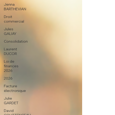
Jenna
BARTHEVIAN
Droit
commercial
Jules
GALIAY
Consolidation
Laurent
DUCOR
Loi de
finances
2026
2026
Facture
électronique
Julie
GARDET
David