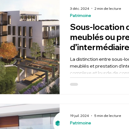
3 déc. 2024
2 min de lecture
Patrimoine
Sous-location
meublés ou pre
d’intermédiaire 
TVA
La distinction entre sous-l
meublés et prestation d’int
complexe et lourde de con
19 juil. 2024
5 min de lecture
Patrimoine