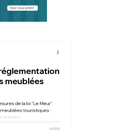
 réglementation
ons meublées
ures de la loi "Le Meur"
 meublées touristiques :
ion automa