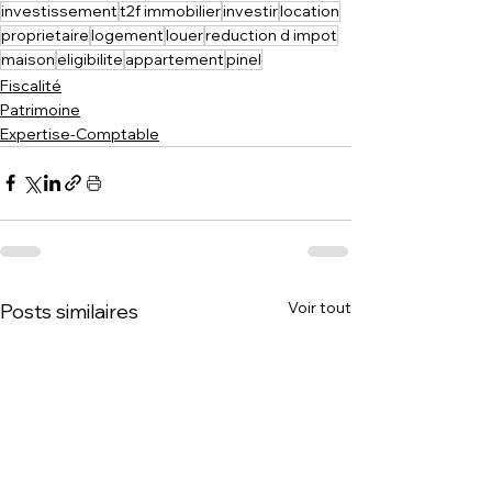
investissement
t2f immobilier
investir
location
proprietaire
logement
louer
reduction d impot
maison
eligibilite
appartement
pinel
Fiscalité
Patrimoine
Expertise-Comptable
Voir tout
Posts similaires