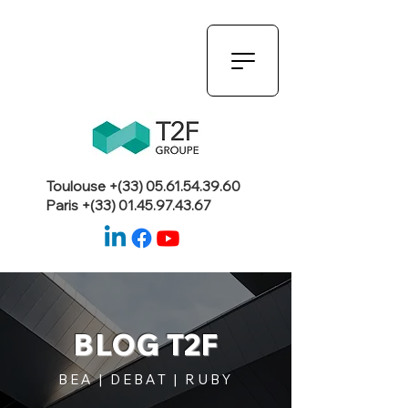
Toulouse +(33)
05.61.54.39.60
Paris +(33)
01.45.97.43.67
BLOG T2F
BEA | DEBAT | RUBY