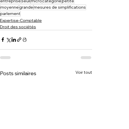
entreprise
seuil
micro
categorie
petite
moyenne
grande
mesures de simplifications
parlement
Expertise-Comptable
Droit des sociétés
Voir tout
Posts similaires