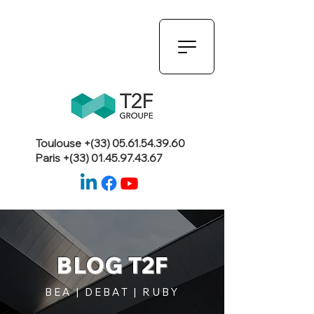
Toulouse +(33)
05.61.54.39.60
Paris +(33)
01.45.97.43.67
BLOG T2F
BEA | DEBAT | RUBY