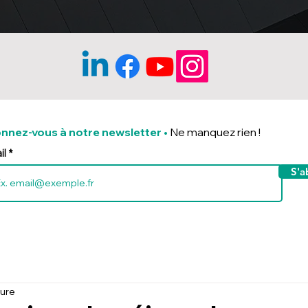
nnez-vous à notre newsletter
•
Ne manquez rien !
il
S'a
ture