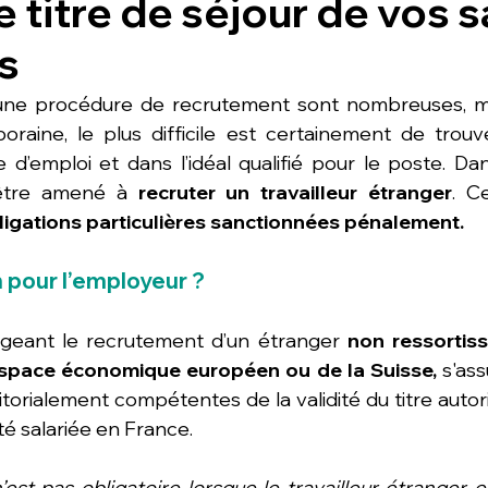
le titre de séjour de vos s
s
d’une procédure de recrutement sont nombreuses, ma
raine, le plus difficile est certainement de trouv
re d’emploi et dans l’idéal qualifié pour le poste. Da
être amené à 
recruter un travailleur étranger
. C
ligations particulières sanctionnées pénalement.
n pour l’employeur ?
ageant le recrutement d’un étranger 
non ressortiss
espace économique européen ou de la Suisse,
 s'as
itorialement compétentes de la validité du titre autori
té salariée en France.
’est pas obligatoire lorsque le travailleur étranger est