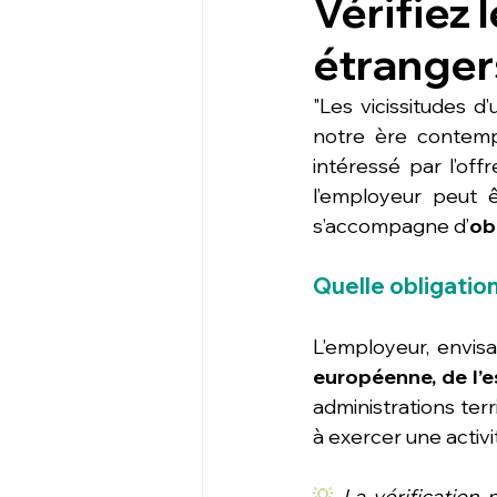
Vérifiez 
étranger
"Les vicissitudes 
notre ère contempo
intéressé par l’off
l’employeur peut 
s’accompagne d’
ob
Quelle obligatio
L'employeur, envis
européenne, de l’
administrations terr
à exercer une activi
💡 
La vérification n