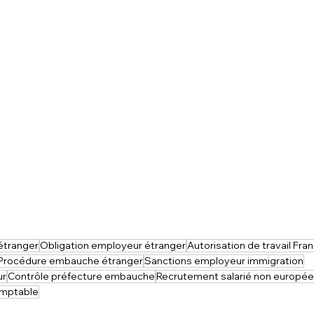
étranger
Obligation employeur étranger
Autorisation de travail Fra
Procédure embauche étranger
Sanctions employeur immigration
ur
Contrôle préfecture embauche
Recrutement salarié non europé
omptable