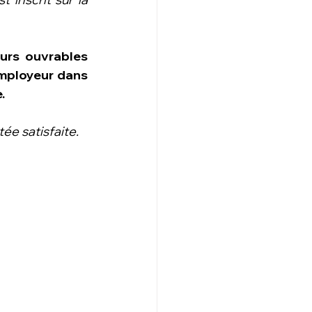
rs ouvrables 
employeur dans 
.
ée satisfaite.