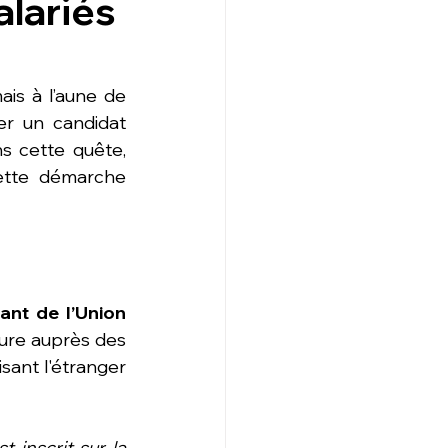
alariés
is à l’aune de 
er un candidat 
ns cette quête, 
ette démarche 
ant de l’Union 
sure auprès des 
sant l'étranger 
 inscrit sur la 