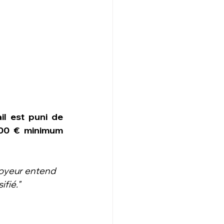
il est puni de 
500 € minimum 
loyeur entend 
ifié."