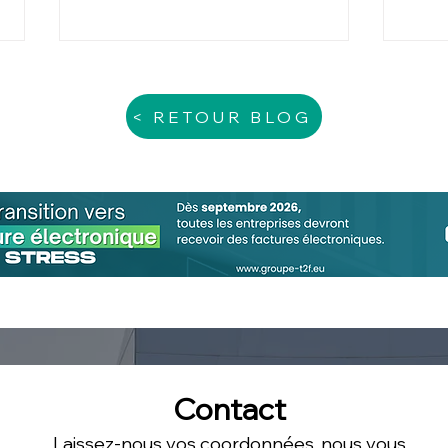
< RETOUR BLOG
Bilan social et dialogue
Ince
social : un outil au service
Ce q
du CSE et des salariés
du T
entr
Contact
Laissez-nous vos coordonnées, nous vous