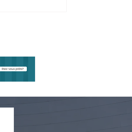
ndies exceptionnels :
ue prévoit le ministère
ravail pour les
eprises touchées