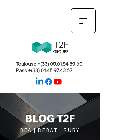
Toulouse +(33)
05.61.54.39.60
Paris +(33)
01.45.97.43.67
BLOG T2F
BEA | DEBAT | RUBY