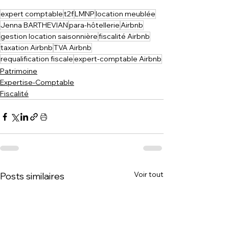
expert comptable
t2f
LMNP
location meublée
Jenna BARTHEVIAN
para-hôtellerie
Airbnb
gestion location saisonnière
fiscalité Airbnb
taxation Airbnb
TVA Airbnb
requalification fiscale
expert-comptable Airbnb
Patrimoine
Expertise-Comptable
Fiscalité
Voir tout
Posts similaires