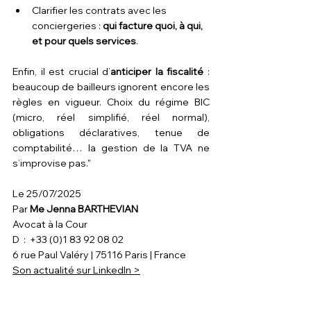
Clarifier les contrats avec les 
conciergeries : 
qui facture quoi, à qui, 
et pour quels services
.
Enfin, il est crucial d’
anticiper la fiscalité
 : 
beaucoup de bailleurs ignorent encore les 
règles en vigueur. Choix du régime BIC 
(micro, réel simplifié, réel normal), 
obligations déclaratives, tenue de 
comptabilité… la gestion de la TVA ne 
s’improvise pas."
Le 25/07/2025
Par 
Me 
Jenna BARTHEVIAN
Avocat à la Cour
D  :  +33 (0)1 83 92 08 02
6 rue Paul Valéry | 75116 Paris | France
Son actualité sur LinkedIn >