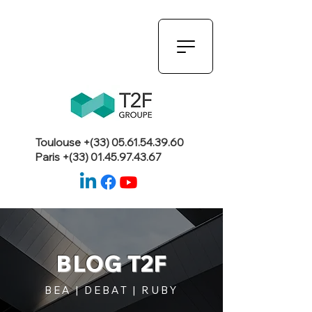
Toulouse +(33)
05.61.54.39.60
Paris +(33)
01.45.97.43.67
BLOG T2F
BEA | DEBAT | RUBY