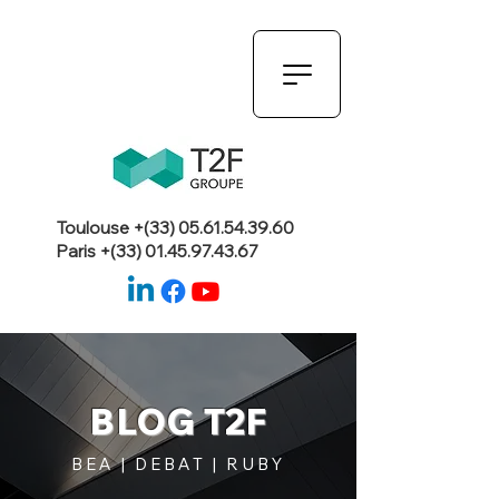
Toulouse +(33)
05.61.54.39.60
Paris +(33)
01.45.97.43.67
BLOG T2F
BEA | DEBAT | RUBY