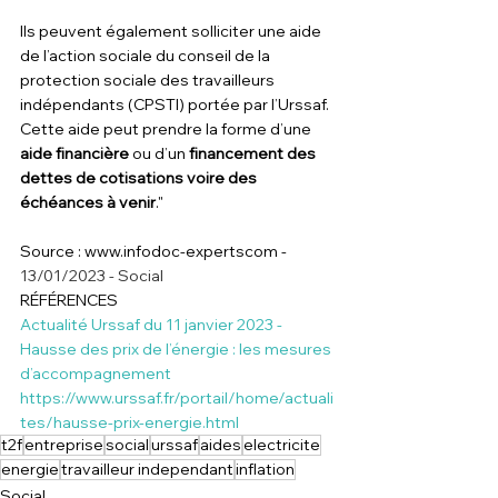
Ils peuvent également solliciter une aide 
de l’action sociale du conseil de la 
protection sociale des travailleurs 
indépendants (CPSTI) portée par l’Urssaf. 
Cette aide peut prendre la forme d’une 
aide financière
 ou d’un 
financement des 
dettes de cotisations voire des 
échéances à venir
."
Source : www.infodoc-expertscom - 
13/01/2023 - Social
RÉFÉRENCES
Actualité Urssaf du 11 janvier 2023 - 
Hausse des prix de l’énergie : les mesures 
d’accompagnement
https://www.urssaf.fr/portail/home/actuali
tes/hausse-prix-energie.html
t2f
entreprise
social
urssaf
aides
electricite
energie
travailleur independant
inflation
Social