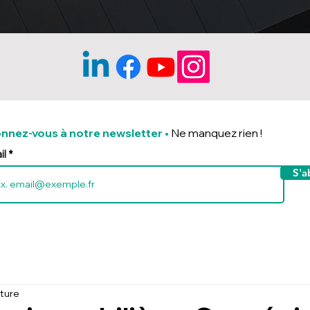
nnez-vous à notre newsletter
•
Ne manquez rien !
il
S'a
cture