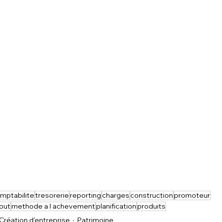
mptabilite
tresorerie
reporting
charges
construction
promoteur
out
methode a l achevement
planification
produits
Création d'entreprise
Patrimoine