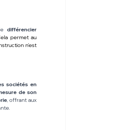
de 
différencier 
ela permet au 
truction n’est 
s sociétés en 
mesure de son 
erie
, offrant aux 
nte.