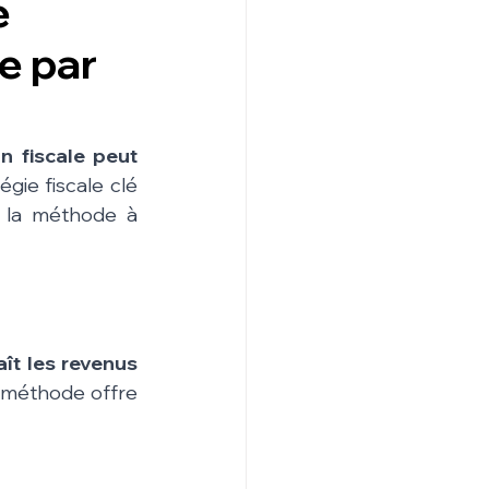
e
ie par
 fiscale peut 
gie fiscale clé 
: la méthode à 
t les revenus 
 méthode offre 