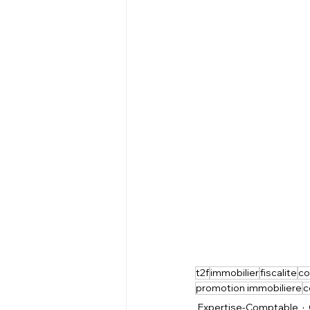
t2f
immobilier
fiscalite
co
promotion immobiliere
c
Expertise-Comptable