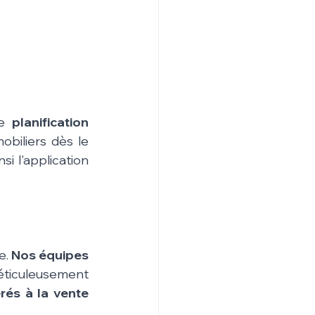
e 
planification 
obiliers dès le 
i l'application 
. 
Nos équipes 
éticuleusement 
és à la vente 