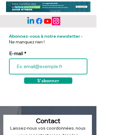
Les mentions
Incendies exce
obligatoires sur une
: Ce que prévoit
Abonnez-vous à notre newsletter
•
facture
ministère du Tr
Ne manquez rien !
pour les entrep
touchées
E-mail
S'abonner
Contact
Laissez-nous vos coordonnées, nous