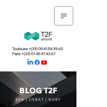
Toulouse +(33)
05.61.54.39.60
Paris +(33)
01.45.97.43.67
BLOG T2F
BEA | DEBAT | RUBY