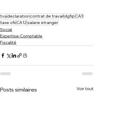
tva
declaration
contrat de travail
dgfip
CA3
taxe ofii
CA12
salarie etranger
Social
Expertise-Comptable
Fiscalité
Voir tout
Posts similaires