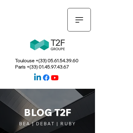
Toulouse +(33)
05.61.54.39.60
Paris +(33)
01.45.97.43.67
BLOG T2F
BEA | DEBAT | RUBY