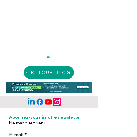
< RETOUR BLOG
Foreign companies :
Comment faire
How to recruit in
embaucher un s
Abonnez-vous à notre newsletter
•
France?
étranger ?
Ne manquez rien !
E-mail