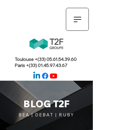
Toulouse +(33)
05.61.54.39.60
Paris +(33)
01.45.97.43.67
BLOG T2F
BEA | DEBAT | RUBY