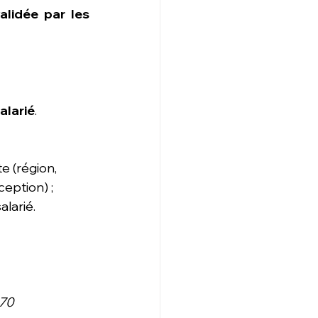
alidée par les 
alarié
. 
e (région, 
ception) ;
alarié.
470