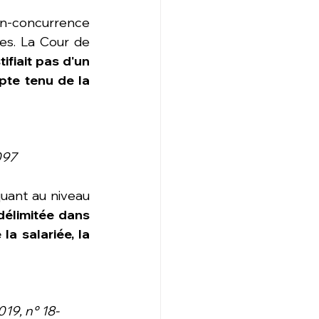
on-concurrence 
es. La Cour de 
ifiait pas d'un 
pte tenu de la 
097
uant au niveau 
délimitée dans 
la salariée, la 
19, n° 18-