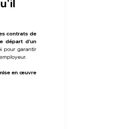
'il
s contrats de 
e départ d'un 
 pour garantir 
l’employeur. 
 mise en œuvre 