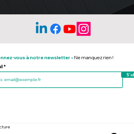
nnez-vous à notre newsletter
•
Ne manquez rien !
il
S'a
ecture