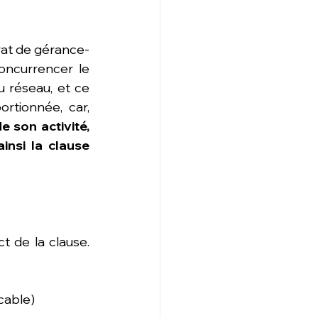
rat de gérance-
oncurrencer le 
réseau, et ce 
pendant deux ans. La Cour de cassation a jugé cette clause disproportionnée, car, 
 son activité, 
nsi la clause 
 de la clause. 
icable)