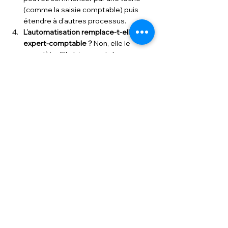
(comme la saisie comptable) puis 
étendre à d’autres processus.
L’automatisation remplace-t-elle mon 
expert-comptable ? 
Non, elle le 
complète. Elle lui permet de se 
concentrer sur le conseil, pendant 
que la machine gère le reste.
Comment démarrer ? 
Contactez-
nous, on vous accompagne dans le 
choix des outils, leur mise en place et 
la connexion à notre solution Cegid 
Loop.
t2f
expert compable
automatisation comptabilité
productivité entreprise