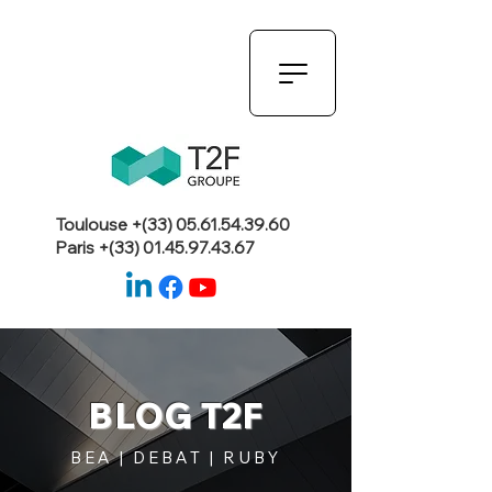
Toulouse +(33)
05.61.54.39.60
Paris +(33)
01.45.97.43.67
BLOG T2F
BEA | DEBAT | RUBY