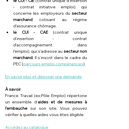
le CUI - CIE
 (contrat unique d'insertion 
- contrat initiative emploi), qui 
concerne les employeurs du 
secteur 
marchand
 cotisant au régime 
d'assurance chômage,
le CUI - CAE
 (contrat unique 
d'insertion - contrat 
d'accompagnement dans 
l'emploi), qui s'adresse au 
secteur non 
marchand
. Il s’inscrit dans le cadre du 
PEC (
parcours emploi compétences
).
En savoir plus et déposer une demande
À savoir
France Travail (ex-Pôle Emploi) répertorie 
un ensemble d’
aides et de mesures à 
l’embauche
 sur son site. Vous pouvez 
vérifier à quelles aides vous êtes éligible.
Accédez au catalogue