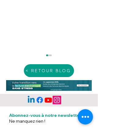
< RETOUR BLOG
Chaleur : De nouvelles
Apprentissage 
obligations pour
changements a
Abonnez-vous à notre newsletter
•
l'employeur
juillet
Ne manquez rien !
E-mail