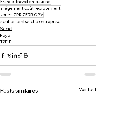
France Travail embauche
allégement coût recrutement
zones ZRR ZFRR QPV
soutien embauche entreprise
Social
Paye
T2F-RH
Voir tout
Posts similaires