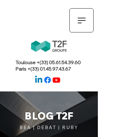
Toulouse +(33)
05.61.54.39.60
Paris +(33)
01.45.97.43.67
BLOG T2F
BEA | DEBAT | RUBY